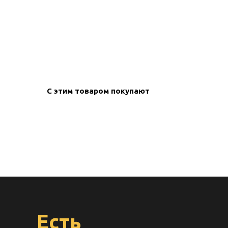
create your
block from s
С этим товаром покупают
Есть