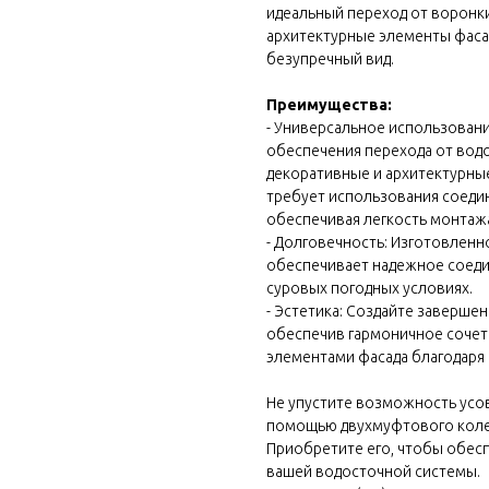
идеальный переход от воронки
архитектурные элементы фасад
безупречный вид.
Преимущества:
- Универсальное использован
обеспечения перехода от водо
декоративные и архитектурные
требует использования соедин
обеспечивая легкость монтаж
- Долговечность: Изготовленн
обеспечивает надежное соедин
суровых погодных условиях.
- Эстетика: Создайте заверше
 block
обеспечив гармоничное сочет
элементами фасада благодаря
Не упустите возможность усо
помощью двухмуфтового колена
Приобретите его, чтобы обесп
вашей водосточной системы.