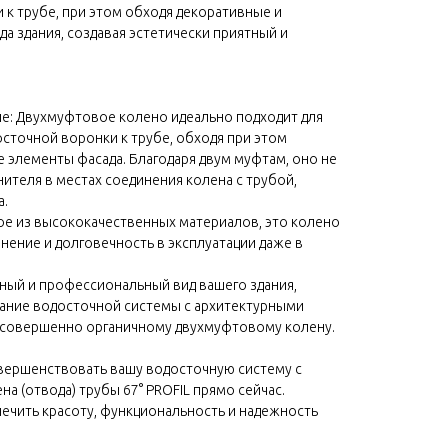
 к трубе, при этом обходя декоративные и
а здания, создавая эстетически приятный и
ие: Двухмуфтовое колено идеально подходит для
сточной воронки к трубе, обходя при этом
 элементы фасада. Благодаря двум муфтам, оно не
ителя в местах соединения колена с трубой,
а.
ое из высококачественных материалов, это колено
ение и долговечность в эксплуатации даже в
нный и профессиональный вид вашего здания,
ание водосточной системы с архитектурными
 совершенно органичному двухмуфтовому колену.
вершенствовать вашу водосточную систему с
 (отвода) трубы 67° PROFIL прямо сейчас.
ечить красоту, функциональность и надежность