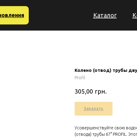
Каталог
К
новлення
Колено (отвод) трубы дву
Profil
грн.
305,00
Заказать
Усовершенствуйте свою водо
(отвода) трубы 67° PROFIL. Э