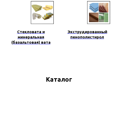
create your 
block from s
Стекловата и
Экструдированный
минеральная
пенополистирол
(базальтовая) вата
n
Click „Block Editor” to en
tch
Use layers, shapes and 
Каталог
adaptability. Everything i