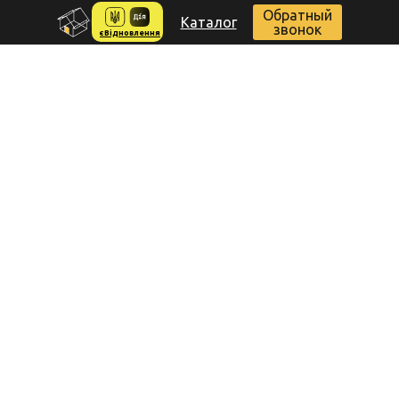
Обратный
Каталог
звонок
єВідновлення