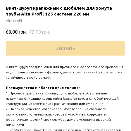
Винт-шуруп крепежный с дюбелем для хомута
трубы Alta Profil 125 система 220 мм
Alta Profil
63,00
грн.
72,00
грн.
Заказать
В винт-шуруп предназначен для прочного и долговечного крепления
водосточной системы к фасаду здания, обеспечивая безопасность и
устойчивость конструкции.
Zero 
Преимущества и области применения:
1. Прочное крепление: Винт-шуруп с дюбелем обеспечивает
надежную фиксацию кронштейна (хомута) трубы к любой несущей
конструкции, исключая риск расшатывания или смещения.
2. Высокое качество материалов: Изготовлен из стального
оцинкованного материала, который устойчив к коррозии и
обеспечивает долгий срок службы, даже в условиях высокой
влажности.
3. Удобство монтажа: Винт-шуруп с дюбелем легко устанавливается,