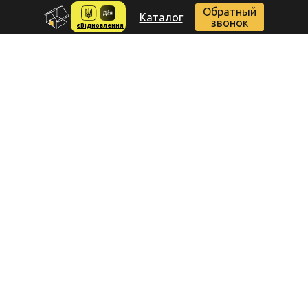
Обратный
Каталог
звонок
єВідновлення