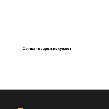
create your
block from s
С этим товаром покупают