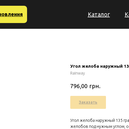
Каталог
К
новлення
Угол желоба наружный 13
Rainway
грн.
796,00
Заказать
Угол желоба наружный 135 гр
желобов под нужным углом, о