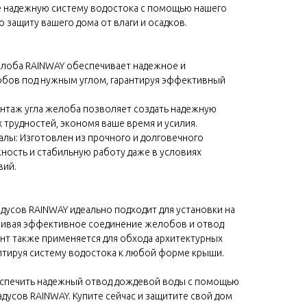
е надежную систему водостока с помощью нашего
 защиту вашего дома от влаги и осадков.
желоба RAINWAY обеспечивает надежное и
бов под нужным углом, гарантируя эффективный
монтаж угла желоба позволяет создать надежную
 трудностей, экономя ваше время и усилия.
лы: Изготовлен из прочного и долговечного
ность и стабильную работу даже в условиях
вий.
дусов RAINWAY идеально подходит для установки на
ечивая эффективное соединение желобов и отвод
нт также применяется для обхода архитектурных
аптируя систему водостока к любой форме крыши.
еспечить надежный отвод дождевой воды с помощью
адусов RAINWAY. Купите сейчас и защитите свой дом