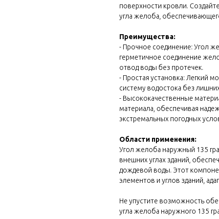
поверхности кровли. Создайт
угла желоба, обеспечивающего
Преимущества:
- Прочное соединение: Угол 
герметичное соединение жело
отвод воды без протечек.
- Простая установка: Легкий 
систему водостока без лишних
- Высококачественные материа
материала, обеспечивая надеж
экстремальных погодных усло
Области применения:
 block
Угол желоба наружный 135 гра
внешних углах зданий, обесп
дождевой воды. Этот компоне
элементов и углов зданий, ад
Не упустите возможность об
угла желоба наружного 135 гр