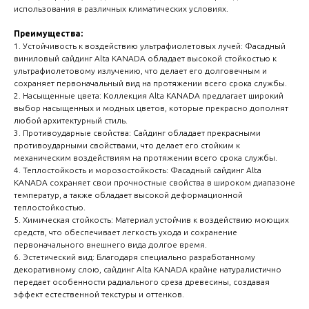
create your 
использования в различных климатических условиях.
block from s
Преимущества:
1. Устойчивость к воздействию ультрафиолетовых лучей: Фасадный
виниловый сайдинг Alta KANADA обладает высокой стойкостью к
ультрафиолетовому излучению, что делает его долговечным и
сохраняет первоначальный вид на протяжении всего срока службы.
2. Насыщенные цвета: Коллекция Alta KANADA предлагает широкий
выбор насыщенных и модных цветов, которые прекрасно дополнят
любой архитектурный стиль.
3. Противоударные свойства: Сайдинг обладает прекрасными
противоударными свойствами, что делает его стойким к
механическим воздействиям на протяжении всего срока службы.
4. Теплостойкость и морозостойкость: Фасадный сайдинг Alta
KANADA сохраняет свои прочностные свойства в широком диапазоне
температур, а также обладает высокой деформационной
теплостойкостью.
5. Химическая стойкость: Материал устойчив к воздействию моющих
средств, что обеспечивает легкость ухода и сохранение
первоначального внешнего вида долгое время.
6. Эстетический вид: Благодаря специально разработанному
декоративному слою, сайдинг Alta KANADA крайне натуралистично
передает особенности радиального среза древесины, создавая
эффект естественной текстуры и оттенков.