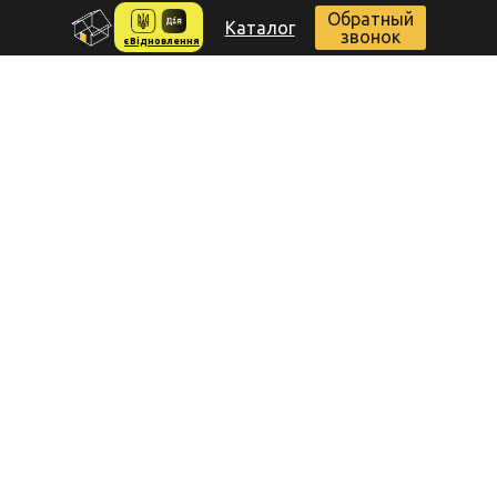
Обратный
Каталог
звонок
єВідновлення