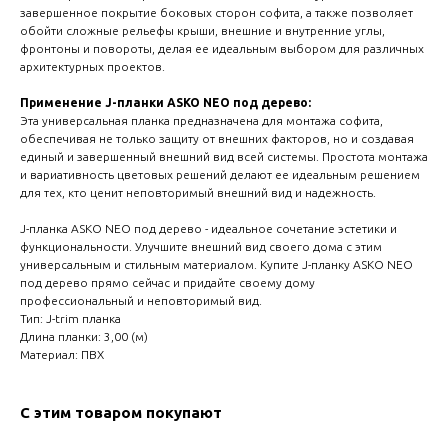
create your 
завершенное покрытие боковых сторон софита, а также позволяет
обойти сложные рельефы крыши, внешние и внутренние углы,
block from s
фронтоны и повороты, делая ее идеальным выбором для различных
архитектурных проектов.
Применение J-планки ASKO NEO под дерево:
Эта универсальная планка предназначена для монтажа софита,
обеспечивая не только защиту от внешних факторов, но и создавая
единый и завершенный внешний вид всей системы. Простота монтажа
и вариативность цветовых решений делают ее идеальным решением
для тех, кто ценит неповторимый внешний вид и надежность.
J-планка ASKO NEO под дерево - идеальное сочетание эстетики и
функциональности. Улучшите внешний вид своего дома с этим
универсальным и стильным материалом. Купите J-планку ASKO NEO
под дерево прямо сейчас и придайте своему дому
профессиональный и неповторимый вид.
Тип: J-trim планка
Длина планки: 3,00 (м)
Материал: ПВХ
С этим товаром покупают