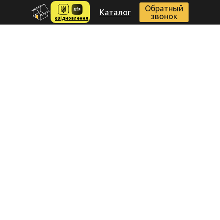
Обратный
Каталог
звонок
єВідновлення