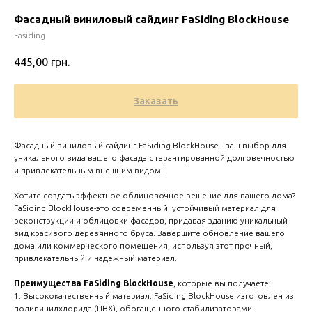
Фасадный виниловый сайдинг FaSiding BlockHouse
Fasiding
445,00
грн.
Заказать
Фасадный виниловый сайдинг FaSiding BlockHouse– ваш выбор для
уникального вида вашего фасада с гарантированной долговечностью
и привлекательным внешним видом!
Хотите создать эффектное облицовочное решение для вашего дома?
Zero 
FaSiding BlockHouse-это современный, устойчивый материал для
реконструкции и облицовки фасадов, придавая зданию уникальный
вид красивого деревянного бруса. Завершите обновление вашего
дома или коммерческого помещения, используя этот прочный,
привлекательный и надежный материал.
Преимущества FaSiding BlockHouse
, которые вы получаете:
1. Высококачественный материал: FaSiding BlockHouse изготовлен из
поливинилхлорида (ПВХ), обогащенного стабилизаторами,