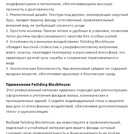
create your 
модификаторами и пигментами, обеспечивающими высокую
прочность и долговечность.
block from s
2. Реалистичный дизайн: Текстура под дерево, имитирующая округлый
брус, придает вашему фасаду естественный, привлекательный
внешний вид, не требующий сложного ухода.
3. Простота монтажа: Панели легкие и удобные в установке, позволяя
легко достичь профессионального качества без особых усилий.
4. Устойчивость к внешним воздействиям: FaSiding BlockHouse
обладает высокой стойкостью к ультрафиолетовому излучению,
влаге, морозу, перепадам температур и агрессивной атмосфере, что
гарантирует долгий срок службы и сохранение первоначального
вида.
5. Экологическая безопасность: Наш виниловый сайдинг не содержит
вредных веществ, обеспечивая здоровую и безопасную среду.
Применения FaSiding BlockHouse:
Этот универсальный материал идеально подходит для реконструкции,
оформления и утепления фасадов жилых, коммерческих и
промышленных зданий. Создайте индивидуальный стиль и защитите
ваш дом от атмосферных воздействий, обеспечивая дополнительную
тепло- и шумоизоляцию.
Выбрав FaSiding BlockHouse, вы инвестируете в привлекательный,
надежный и устойчивый материал для вашего фасада, который
сохранит свою привлекательность и функциональность на долгие