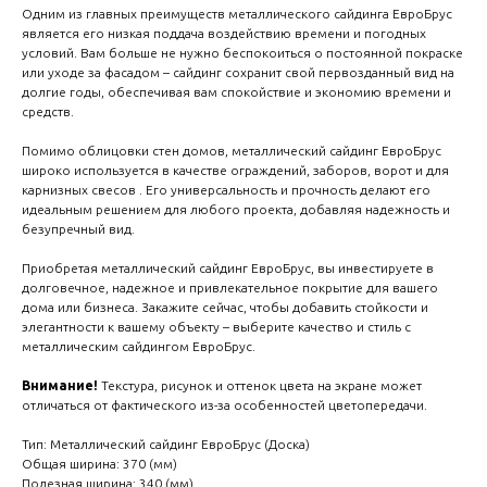
create your 
Одним из главных преимуществ металлического сайдинга ЕвроБрус
является его низкая поддача воздействию времени и погодных
block from s
условий. Вам больше не нужно беспокоиться о постоянной покраске
или уходе за фасадом – сайдинг сохранит свой первозданный вид на
долгие годы, обеспечивая вам спокойствие и экономию времени и
средств.
Помимо облицовки стен домов, металлический сайдинг ЕвроБрус
широко используется в качестве ограждений, заборов, ворот и для
карнизных свесов . Его универсальность и прочность делают его
идеальным решением для любого проекта, добавляя надежность и
безупречный вид.
Приобретая металлический сайдинг ЕвроБрус, вы инвестируете в
долговечное, надежное и привлекательное покрытие для вашего
дома или бизнеса. Закажите сейчас, чтобы добавить стойкости и
элегантности к вашему объекту – выберите качество и стиль с
металлическим сайдингом ЕвроБрус.
Внимание!
Текстура, рисунок и оттенок цвета на экране может
отличаться от фактического из-за особенностей цветопередачи.
Тип: Металлический сайдинг ЕвроБрус (Доска)
Общая ширина: 370 (мм)
Полезная ширина: 340 (мм)