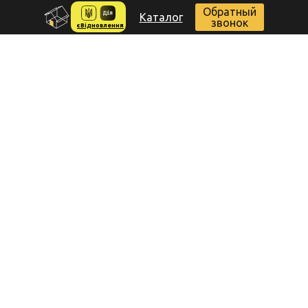
Обратный
Каталог
звонок
єВідновлення