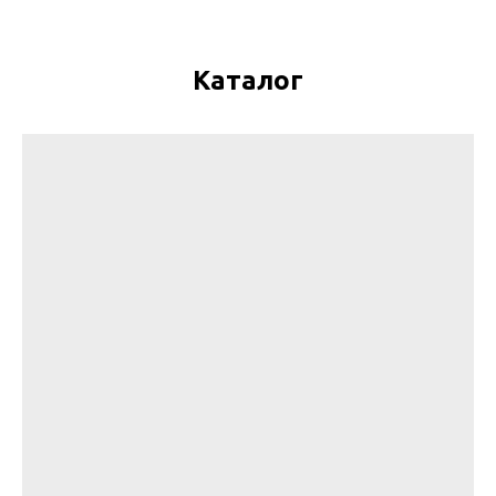
create your 
block from s
Каталог
n
Click „Block Editor” to en
tch
Use layers, shapes and 
adaptability. Everything i