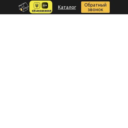
Обратный
Каталог
звонок
єВідновлення