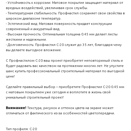
create your 
- Устойчивость к коррозии: Матовое покрытие защищает материал от
вредных воздействий, увеличивая срок службы.
block from s
- Температурная стабильность: Профнастил сохраняет свои свойства в
широком диапазоне температур.
- Эстетический вид: Матовая поверхность придает конструкции
современный и аккуратный вид.
- Высокая прочность: Оптимальная толщина 0.45 мм делает листы
жесткими и надежными.
- Долговечность: Профнастил С-20 служит до 35 лет, благодаря чему
вы делаете выгодное вложение.
С Профнастилом С-20 ваш проект приобретет неповторимый стиль и
будет радовать вас качеством на протяжении многих лет. Не упустите
шанс купить профессиональный строительный материал по выгодной
цене!
Сделайте правильный выбор – приобретите Профнастил С-20 0.45 мм
с матовым покрытием уже сегодня и воплотите в жизнь свой
уникальный строительный проект!
Внимание!
Текстура, рисунок и оттенок цвета на экране может
отличаться от фактического из-за особенностей цветопередачи.
Тип профиля: С-20