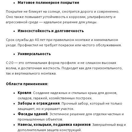
create your 
Матовое полимерное покрытие
block from s
Покрытие не бликует на солнце, смотрится дорого и современно.
Оно также повышает устойчивость к коррозии, ультрафиолету и
агрессивной среде — идеальное решение для улицы.
Износостойкость и долговечность
Срок службы до 40 лет при правильном монтаже и минимальном
уходе. Профнастил не требует покраски или частого обслуживания.
Универсальность
С-20 — это оптимальная форма профиля: и не слишком высокая
волна, и достаточная жесткость. Подходит как для горизонтального,
так и вертикального монтажа.
Области применения:
Кровля
: Создание надежных и стильных крыш для домов,
складов, гаражей, хозяйственных построек.
Заборы и ограждения
: Прочный забор, который не только
защищает, но и украшает участок.
Фасады зданий
: Эстетичное решение для отделки частных и
промышленных объектов.
Навесы, козырьки, подшивка карнизов
: Завершённый вид и
дополнительная защита конструкций.