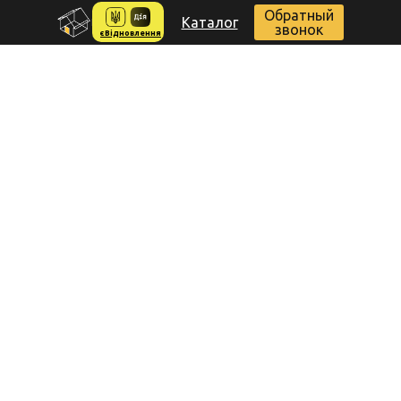
Обратный
Каталог
звонок
єВідновлення