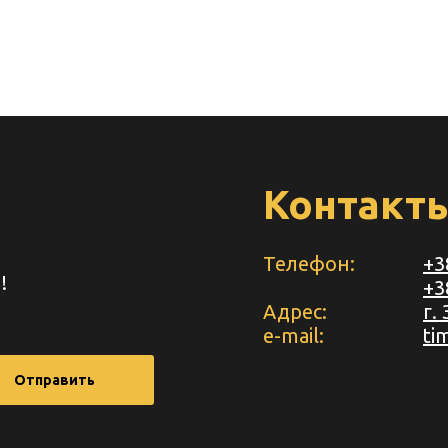
Контакт
Телефон:
+3
!
+3
Адрес:
г.
e-mail:
ti
Отправить