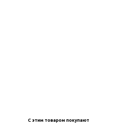
create your
block from s
С этим товаром покупают