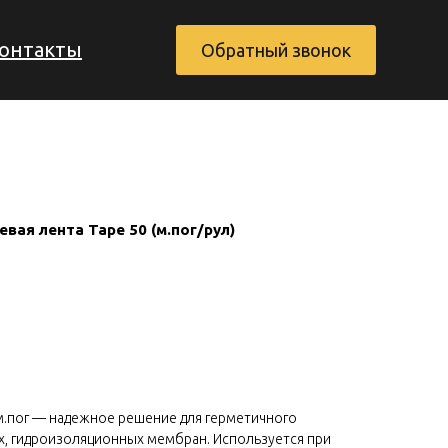
онтакты
Обратный звонок
ая лента Tape 50 (м.пог/рул)
Заказать обратный звонок
 м.пог — надежное решение для герметичного
, гидроизоляционных мембран. Используется при