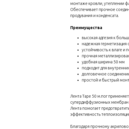
монтаже кровли, утеплении фа
Обеспечивает прочное соедине
продувания и конденсата.
Преимущества
высокая адгезия к боль
надежная герметизация 
устойчивость к влаге и 
прочная металлизирова
удобная ширина 50 мм
подходит для внутренни
долговечное соединение
простой и быстрый мон
 block
Лента Tape 50 м.пог применяе
супердиффузионных мембран и
Лента помогает предотвратить
эффективность теплоизоляци
Благодаря прочному акрилово