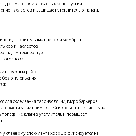
садов, мансард и каркасных конструкций.
ние нахлестов и защищает утеплитель от влаги,
шинству строительных пленок и мембран
стыков и нахлестов
перепадам температур
нная основа
х и наружных работ
 без отклеивания
таж
тся для склеивания пароизоляции, гидробарьеров,
 герметизации примыканий в кровельных системах.
 попадание влаги в утеплитель и повышает
и.
му клеевому слою лента хорошо фиксируется на