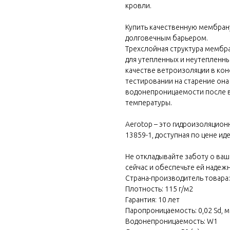
кровли.
Купить качественную мембрану
долговечным барьером.
Трехслойная структура мембр
для утепленных и неутепленны
качестве ветроизоляции в кон
тестировании на старение он
водонепроницаемости после в
температуры.
Aerotop – это гидроизоляцио
13859-1, доступная по цене ид
 block
Не откладывайте заботу о ваш
сейчас и обеспечьте ей надеж
Страна-производитель товара:
Плотность: 115 г/м2
Гарантия: 10 лет
Паропроницаемость: 0,02 Sd, м
Водонепроницаемость: W1