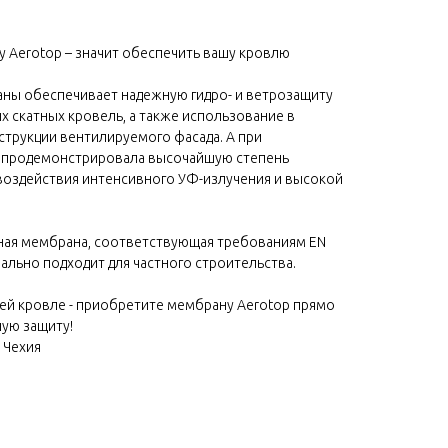
 Aerotop – значит обеспечить вашу кровлю
аны обеспечивает надежную гидро- и ветрозащиту
х скатных кровель, а также использование в
струкции вентилируемого фасада. А при
а продемонстрировала высочайшую степень
оздействия интенсивного УФ-излучения и высокой
нная мембрана, соответствующая требованиям EN
еально подходит для частного строительства.
ей кровле - приобретите мембрану Aerotop прямо
ную защиту!
 Чехия