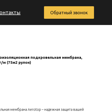
онтакты
Обратный звонок
оизоляционная подкровельная мембрана,
Заказать обратный звонок
г/м (75м2 рулон)
ьная мембрана Aerotop – надежная защита вашей