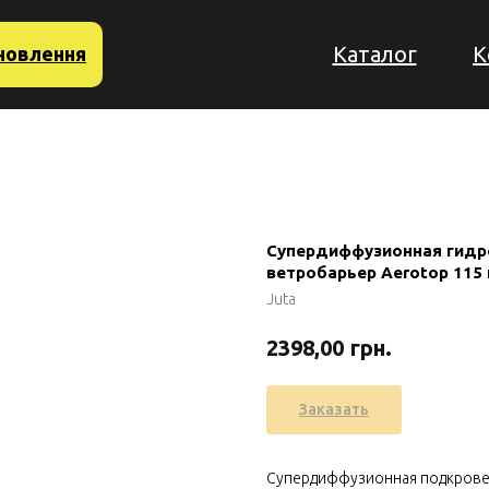
Каталог
К
новлення
Супердиффузионная гидр
ветробарьер Aerotop 115 
Juta
грн.
2398,00
Заказать
Супердиффузионная подкровел