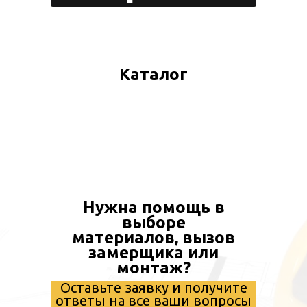
create your 
block from s
Каталог
n
Click „Block Editor” to en
tch
Нужна помощь в
Use layers, shapes and 
выборе
adaptability. Everything i
материалов, вызов
замерщика или
монтаж?
Оставьте заявку и получите
ответы на все ваши вопросы