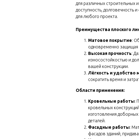
для различных строительных и
доступность, долговечность и
для любого проекта.
Преимущества плоского ли
Матовое покрытие
: О
одновременно защищая 
Высокая прочность
: Д
износостойкостью и дол
вашей конструкции.
Лёгкость и удобство 
сократить время и затра
Области применения:
 block
Кровельные работы
:
кровельных конструкций
изготовления доборных э
деталей.
Фасадные работы
: Ма
фасадов зданий, придав