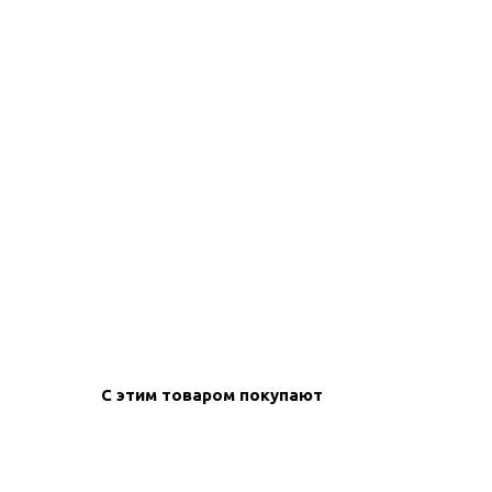
create your
block from s
С этим товаром покупают