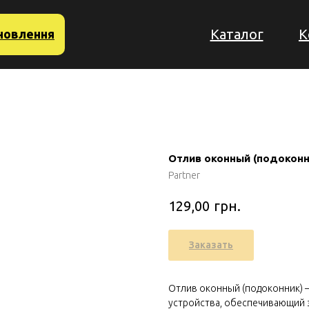
Каталог
К
новлення
Отлив оконный (подоконн
Partner
грн.
129,00
Заказать
Отлив оконный (подоконник) 
устройства, обеспечивающий 