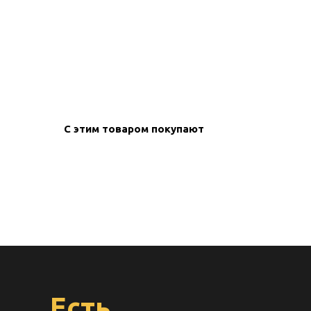
create your
block from s
С этим товаром покупают
Есть