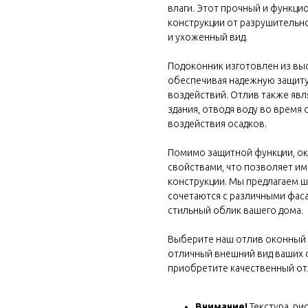
влаги. Этот прочный и функци
конструкции от разрушительно
и ухоженный вид.
Подоконник изготовлен из вы
обеспечивая надежную защиту 
воздействий. Отлив также явл
здания, отводя воду во время
воздействия осадков.
Помимо защитной функции, о
свойствами, что позволяет и
конструкции. Мы предлагаем 
сочетаются с различными фас
 block
стильный облик вашего дома.
Выберите наш отлив оконный 
отличный внешний вид ваших 
приобретите качественный отл
Внимание!
Текстура, ри