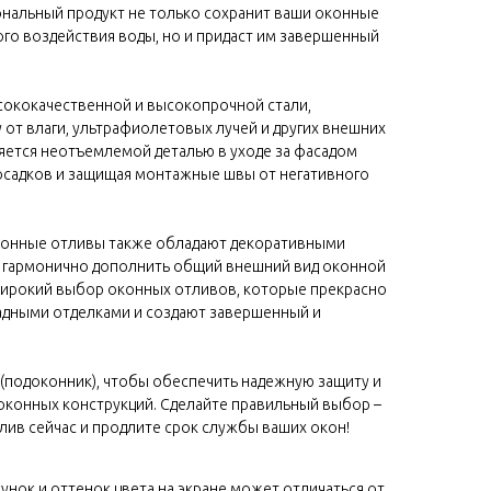
ональный продукт не только сохранит ваши оконные
го воздействия воды, но и придаст им завершенный
сококачественной и высокопрочной стали,
от влаги, ультрафиолетовых лучей и других внешних
яется неотъемлемой деталью в уходе за фасадом
 осадков и защищая монтажные швы от негативного
конные отливы также обладают декоративными
м гармонично дополнить общий внешний вид оконной
широкий выбор оконных отливов, которые прекрасно
адными отделками и создают завершенный и
(подоконник), чтобы обеспечить надежную защиту и
оконных конструкций. Сделайте правильный выбор –
ив сейчас и продлите срок службы ваших окон!
сунок и оттенок цвета на экране может отличаться от