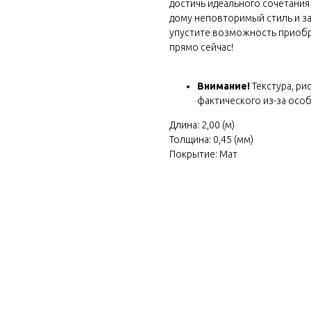
 own
достичь идеального сочетания
дому неповторимый стиль и за
cratch
упустите возможность приобр
прямо сейчас!
Внимание!
Текстура, ри
фактического из-за осо
Длина: 2,00 (м)
Толщина: 0,45 (мм)
Покрытие: Мат