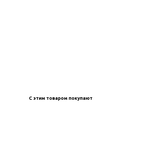
create your
block from s
С этим товаром покупают