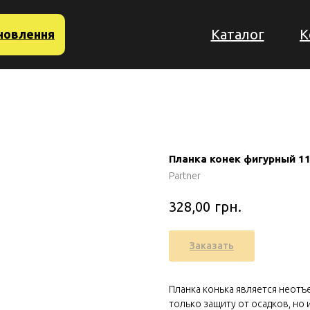
Каталог
К
новлення
Планка конек фигурный 1
Partner
грн.
328,00
Заказать
Планка конька является неот
только защиту от осадков, но