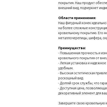
покрытия. Наш продукт обесп
внешний вид, подчеркнет инди
Области применения:
Наш фигурный конек идеально 
на более сложные конструкци
кровельному покрытию. Его м
металлочерепицы, шифера, онд
Преимущества:
- Повышенная прочность и из
кровельного покрытия от вне
- Легкая установка и надежно
удобным.
 block
- Высокая эстетическая привл
роскошный вид.
- Долгий срок службы, что га
- Доступная цена, позволяюща
декоративный элемент для ва
Завершите свою кровельную к