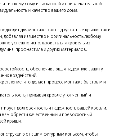
ечит вашему дому изысканный и привлекательный
видуальность и качество вашего дома.
подходит для монтажа как на двускатные крыши, так и
и, добавляя изящество и оригинальность любому
ожно успешно использовать для кровель из
улина, профнастила и других материалов.
носостойкость, обеспечивающая надежную защиту
шних воздействий.
е крепление, что делает процесс монтажа быстрым и
екательность, придавая кровле утонченный и
рантирует долговечность и надежность вашей кровли.
я вам обрести качественный и превосходный
шей крыши.
онструкцию с нашим фигурным коньком, чтобы