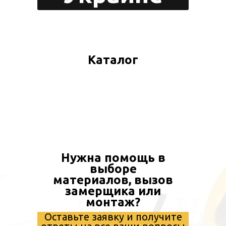
create your 
block from s
Каталог
n
Click „Block Editor” to en
tch
Нужна помощь в
Use layers, shapes and 
выборе
adaptability. Everything i
материалов, вызов
замерщика или
монтаж?
Оставьте заявку и получите