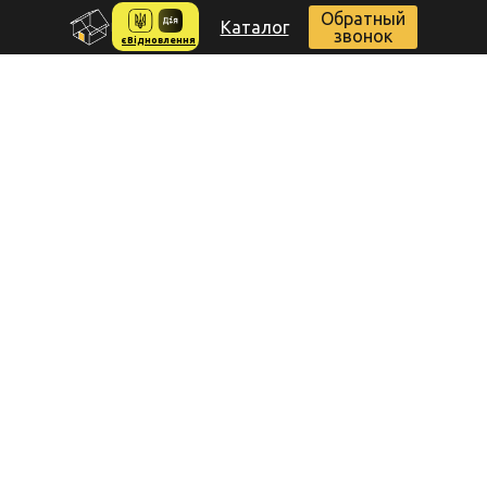
Обратный
Каталог
звонок
єВідновлення