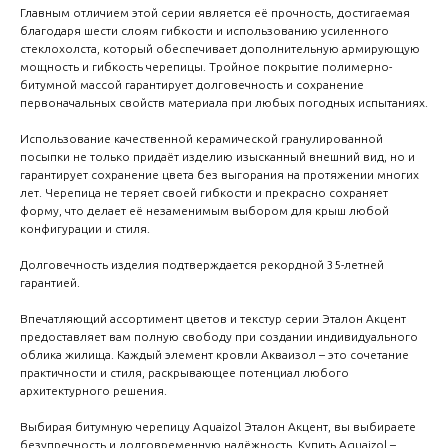
create your 
Главным отличием этой серии является её прочность, достигаемая
благодаря шести слоям гибкости и использованию усиленного
block from s
стеклохолста, который обеспечивает дополнительную армирующую
мощность и гибкость черепицы. Тройное покрытие полимерно-
битумной массой гарантирует долговечность и сохранение
первоначальных свойств материала при любых погодных испытаниях.
Использование качественной керамической гранулированной
посыпки не только придаёт изделию изысканный внешний вид, но и
гарантирует сохранение цвета без выгорания на протяжении многих
лет. Черепица не теряет своей гибкости и прекрасно сохраняет
форму, что делает её незаменимым выбором для крыш любой
конфигурации и стиля.
Долговечность изделия подтверждается рекордной 35-летней
гарантией.
Впечатляющий ассортимент цветов и текстур серии Эталон Акцент
предоставляет вам полную свободу при создании индивидуального
облика жилища. Каждый элемент кровли Акваизол – это сочетание
практичности и стиля, раскрывающее потенциал любого
архитектурного решения.
Выбирая битумную черепицу Aquaizol Эталон Акцент, вы выбираете
безупречность и долговременную надёжность. Купить Aquaizol –